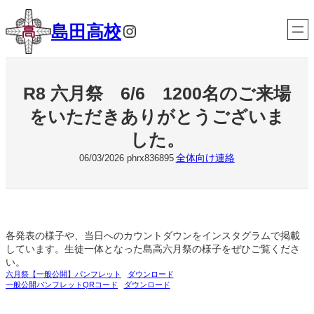
内
容
Instagram
島田高校
を
ス
キ
ッ
R8 六月祭 6/6 1200名のご来場
プ
をいただきありがとうございま
した。
全体向け連絡
06/03/2026
phrx836895
各発表の様子や、当日へのカウントダウンをインスタグラムで掲載
しています。生徒一体となった島高六月祭の様子をぜひご覧くださ
い。
六月祭【一般公開】パンフレット
ダウンロード
一般公開パンフレットQRコード
ダウンロード