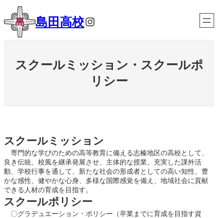
内
容
Instagram
島田高校
を
ス
キ
ッ
スクールミッション・スクールポ
プ
リシー
スクールミッション
専門的な学びのための高等教育に備える志榛地区の高校として、
良き伝統、校風を継承発展させ、主体的な授業、充実した課外活
動、学校行事を通して、新たな社会の形成者としての高い知性、豊
かな感性、健やかな心身、多様な国際感覚を備え、地域社会に貢献
できる人材の育成を目指す。
スクールポリシー
〇グラデュエーション・ポリシー（卒業までに育成を目指す資