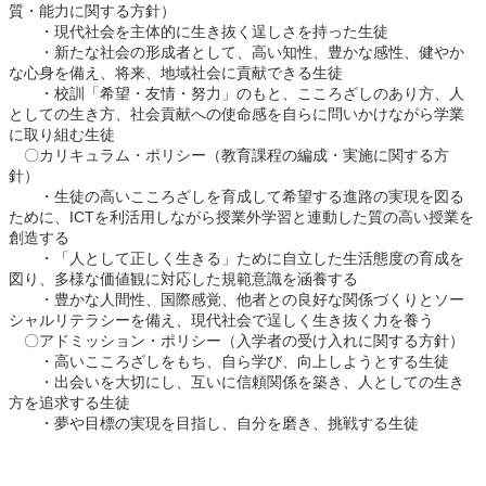
質・能力に関する方針）
・現代社会を主体的に生き抜く逞しさを持った生徒
・新たな社会の形成者として、高い知性、豊かな感性、健やか
な心身を備え、将来、地域社会に貢献できる生徒
・校訓「希望・友情・努力」のもと、こころざしのあり方、人
としての生き方、社会貢献への使命感を自らに問いかけながら学業
に取り組む生徒
〇カリキュラム・ポリシー（教育課程の編成・実施に関する方
針）
・生徒の高いこころざしを育成して希望する進路の実現を図る
ために、ICTを利活用しながら授業外学習と連動した質の高い授業を
創造する
・「人として正しく生きる」ために自立した生活態度の育成を
図り、多様な価値観に対応した規範意識を涵養する
・豊かな人間性、国際感覚、他者との良好な関係づくりとソー
シャルリテラシーを備え、現代社会で逞しく生き抜く力を養う
〇アドミッション・ポリシー（入学者の受け入れに関する方針）
・高いこころざしをもち、自ら学び、向上しようとする生徒
・出会いを大切にし、互いに信頼関係を築き、人としての生き
方を追求する生徒
・夢や目標の実現を目指し、自分を磨き、挑戦する生徒